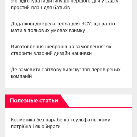
Як підготувати дитину до першого дня у садку:
простий план для батьків
Додаткові джерела тепла для ЗСУ: що варто
мати в польових умовах взимку
Виготовлення шевронів на замовлення: як
створити власний дизайн нашивки
Де замовити світлову вивіску: топ перевірених
компаній
Полезные статьи
Косметика без парабенів і сульфатів: кому
потрібна і як обирати