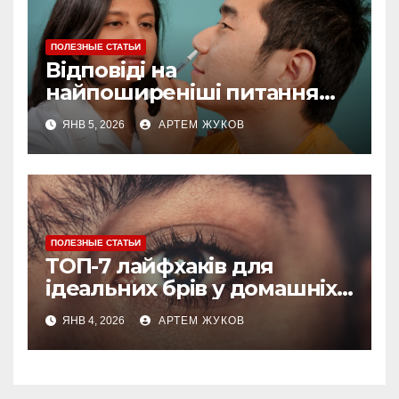
ПОЛЕЗНЫЕ СТАТЬИ
Відповіді на
найпоширеніші питання
про догляд за губами
ЯНВ 5, 2026
АРТЕМ ЖУКОВ
ПОЛЕЗНЫЕ СТАТЬИ
ТОП-7 лайфхаків для
ідеальних брів у домашніх
умовах
ЯНВ 4, 2026
АРТЕМ ЖУКОВ