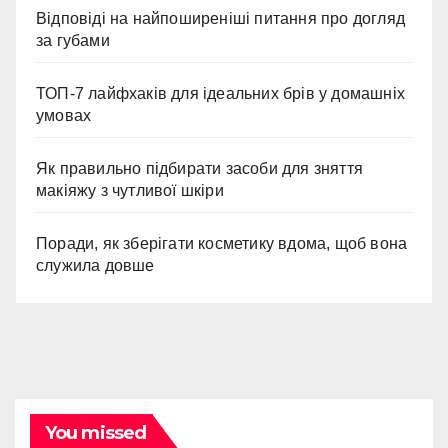
Відповіді на найпоширеніші питання про догляд
за губами
ТОП-7 лайфхаків для ідеальних брів у домашніх
умовах
Як правильно підбирати засоби для зняття
макіяжу з чутливої шкіри
Поради, як зберігати косметику вдома, щоб вона
служила довше
You missed