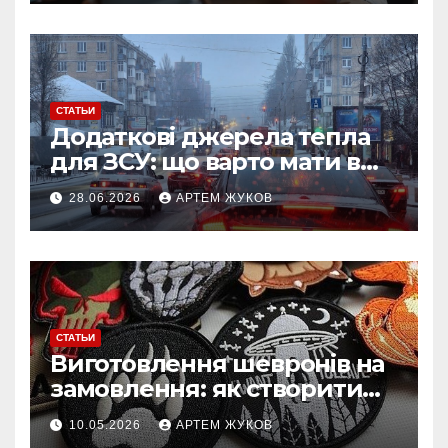
СТАТЬИ
Додаткові джерела тепла
для ЗСУ: що варто мати в
польових умовах взимку
28.06.2026
АРТЕМ ЖУКОВ
СТАТЬИ
Виготовлення шевронів на
замовлення: як створити
власний дизайн нашивки
10.05.2026
АРТЕМ ЖУКОВ