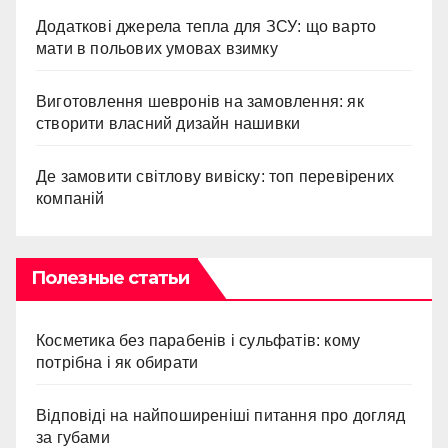
Додаткові джерела тепла для ЗСУ: що варто
мати в польових умовах взимку
Виготовлення шевронів на замовлення: як
створити власний дизайн нашивки
Де замовити світлову вивіску: топ перевірених
компаній
Полезные статьи
Косметика без парабенів і сульфатів: кому
потрібна і як обирати
Відповіді на найпоширеніші питання про догляд
за губами