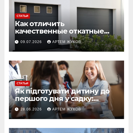
СТАТЬИ
Как отличить
качественные откатные
ворота от облегчённых
09.07.2026
АРТЕМ ЖУКОВ
конструкций
СТАТЬИ
Як підготувати дитину до
першого дня у садку:
простий план для батьків
28.06.2026
АРТЕМ ЖУКОВ