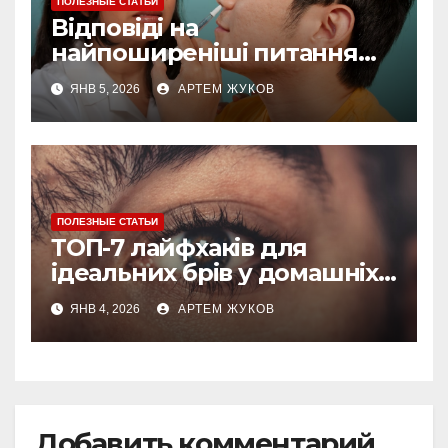
ПОЛЕЗНЫЕ СТАТЬИ
Відповіді на
найпоширеніші питання
про догляд за губами
ЯНВ 5, 2026
АРТЕМ ЖУКОВ
ПОЛЕЗНЫЕ СТАТЬИ
ТОП-7 лайфхаків для
ідеальних брів у домашніх
умовах
ЯНВ 4, 2026
АРТЕМ ЖУКОВ
Добавить комментарий