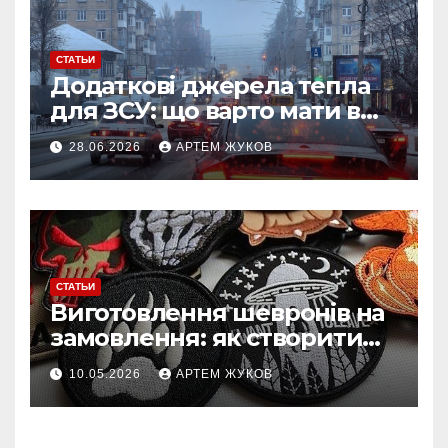
СТАТЬИ
Додаткові джерела тепла
для ЗСУ: що варто мати в
польових умовах взимку
28.06.2026
АРТЕМ ЖУКОВ
СТАТЬИ
Виготовлення шевронів на
замовлення: як створити
власний дизайн нашивки
10.05.2026
АРТЕМ ЖУКОВ