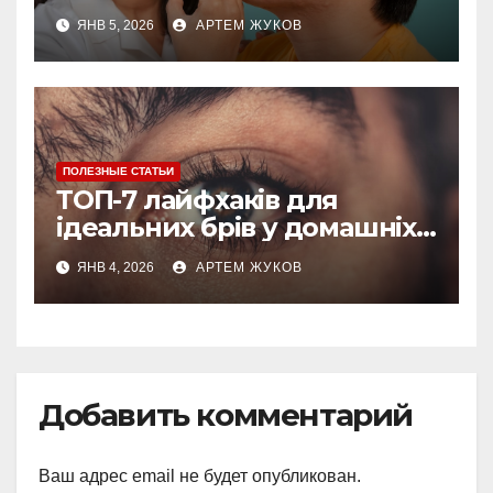
про догляд за губами
ЯНВ 5, 2026
АРТЕМ ЖУКОВ
ПОЛЕЗНЫЕ СТАТЬИ
ТОП-7 лайфхаків для
ідеальних брів у домашніх
умовах
ЯНВ 4, 2026
АРТЕМ ЖУКОВ
Добавить комментарий
Ваш адрес email не будет опубликован.