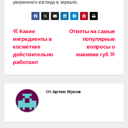
уверенного взгляда в зеркало.
Навигация
Какие
Ответы на самые
ингредиенты в
популярные
по
косметике
вопросы о
записям
действительно
макияже губ
работают
От
Артем Жуков