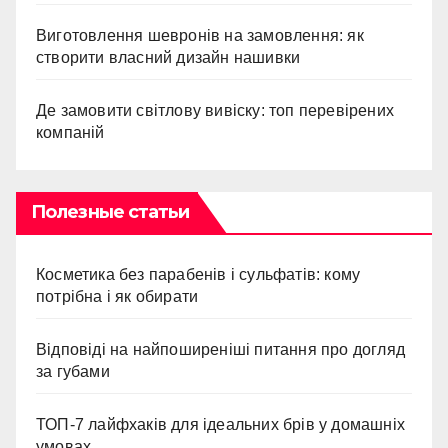
Виготовлення шевронів на замовлення: як
створити власний дизайн нашивки
Де замовити світлову вивіску: топ перевірених
компаній
Полезные статьи
Косметика без парабенів і сульфатів: кому
потрібна і як обирати
Відповіді на найпоширеніші питання про догляд
за губами
ТОП-7 лайфхаків для ідеальних брів у домашніх
умовах