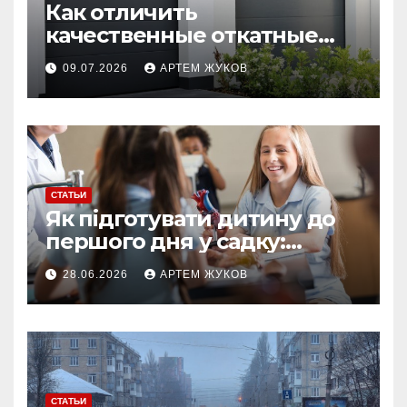
Как отличить
качественные откатные
ворота от облегчённых
09.07.2026
АРТЕМ ЖУКОВ
конструкций
СТАТЬИ
Як підготувати дитину до
першого дня у садку:
простий план для батьків
28.06.2026
АРТЕМ ЖУКОВ
СТАТЬИ