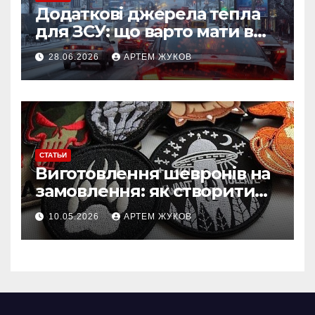
Додаткові джерела тепла
для ЗСУ: що варто мати в
польових умовах взимку
28.06.2026
АРТЕМ ЖУКОВ
СТАТЬИ
Виготовлення шевронів на
замовлення: як створити
власний дизайн нашивки
10.05.2026
АРТЕМ ЖУКОВ