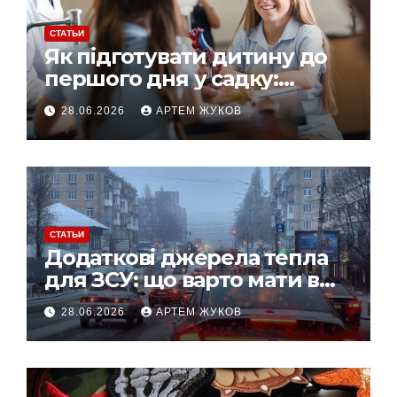
СТАТЬИ
Як підготувати дитину до
першого дня у садку:
простий план для батьків
28.06.2026
АРТЕМ ЖУКОВ
СТАТЬИ
Додаткові джерела тепла
для ЗСУ: що варто мати в
польових умовах взимку
28.06.2026
АРТЕМ ЖУКОВ