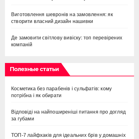
Виготовлення шевронів на замовлення: як
створити власний дизайн нашивки
Де замовити світлову вивіску: топ перевірених
компаній
Полезные статьи
Косметика без парабенів і сульфатів: кому
потрібна і як обирати
Відповіді на найпоширеніші питання про догляд
за губами
ТОП-7 лайфхаків для ідеальних брів у домашніх