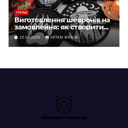
СТАТЬИ
Виготовлення шевронів на
замовлення: як створити
власний дизайн нашивки
10.05.2026
АРТЕМ ЖУКОВ