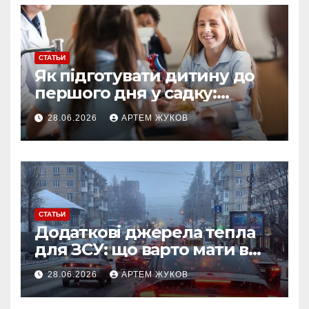
СТАТЬИ
Як підготувати дитину до
першого дня у садку:
простий план для батьків
28.06.2026
АРТЕМ ЖУКОВ
СТАТЬИ
Додаткові джерела тепла
для ЗСУ: що варто мати в
польових умовах взимку
28.06.2026
АРТЕМ ЖУКОВ