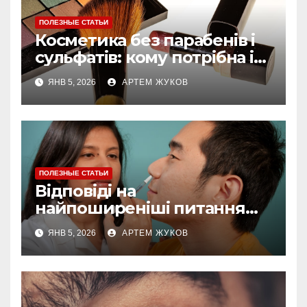
ПОЛЕЗНЫЕ СТАТЬИ
Косметика без парабенів і
сульфатів: кому потрібна і
як обирати
ЯНВ 5, 2026
АРТЕМ ЖУКОВ
ПОЛЕЗНЫЕ СТАТЬИ
Відповіді на
найпоширеніші питання
про догляд за губами
ЯНВ 5, 2026
АРТЕМ ЖУКОВ