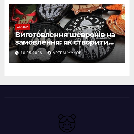
СТАТЬИ
Виготовлення шевронів на
замовлення: як створити
власний дизайн нашивки
10.05.2026
АРТЕМ ЖУКОВ