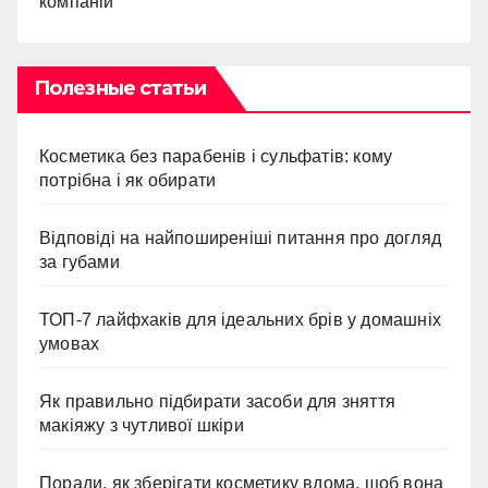
компаній
Полезные статьи
Косметика без парабенів і сульфатів: кому
потрібна і як обирати
Відповіді на найпоширеніші питання про догляд
за губами
ТОП-7 лайфхаків для ідеальних брів у домашніх
умовах
Як правильно підбирати засоби для зняття
макіяжу з чутливої шкіри
Поради, як зберігати косметику вдома, щоб вона