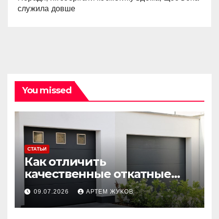
служила довше
You missed
СТАТЬИ
Как отличить
качественные откатные
ворота от облегчённых
09.07.2026
АРТЕМ ЖУКОВ
конструкций