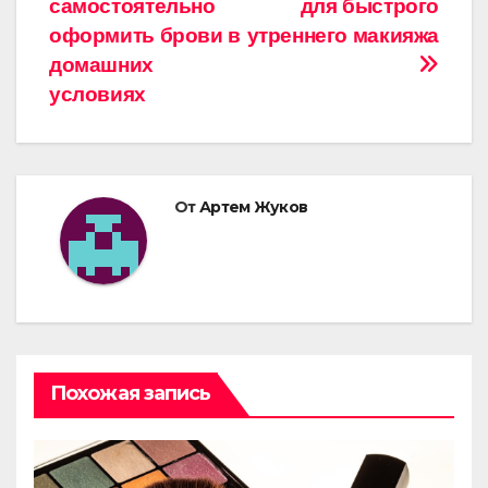
самостоятельно
для быстрого
по
оформить брови в
утреннего макияжа
записям
домашних
условиях
От
Артем Жуков
Похожая запись