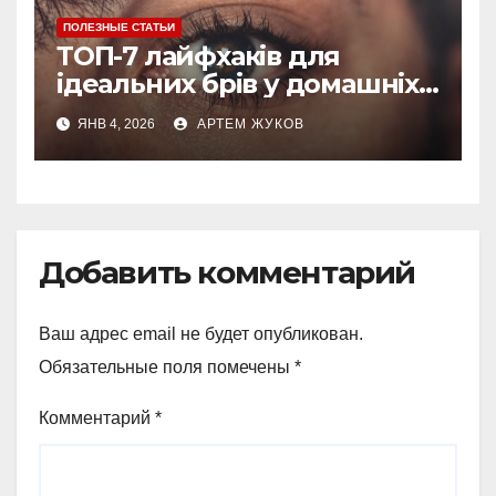
ПОЛЕЗНЫЕ СТАТЬИ
ТОП-7 лайфхаків для
ідеальних брів у домашніх
умовах
ЯНВ 4, 2026
АРТЕМ ЖУКОВ
Добавить комментарий
Ваш адрес email не будет опубликован.
Обязательные поля помечены
*
Комментарий
*