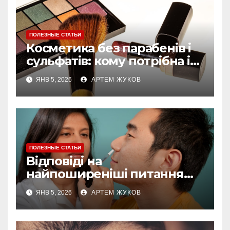
ПОЛЕЗНЫЕ СТАТЬИ
Косметика без парабенів і
сульфатів: кому потрібна і
як обирати
ЯНВ 5, 2026
АРТЕМ ЖУКОВ
ПОЛЕЗНЫЕ СТАТЬИ
Відповіді на
найпоширеніші питання
про догляд за губами
ЯНВ 5, 2026
АРТЕМ ЖУКОВ