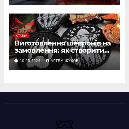
СТАТЬИ
Виготовлення шевронів на
замовлення: як створити
власний дизайн нашивки
10.05.2026
АРТЕМ ЖУКОВ