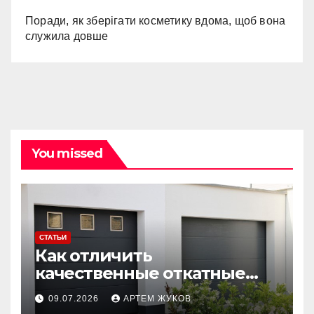
Поради, як зберігати косметику вдома, щоб вона
служила довше
You missed
СТАТЬИ
Как отличить
качественные откатные
ворота от облегчённых
09.07.2026
АРТЕМ ЖУКОВ
конструкций