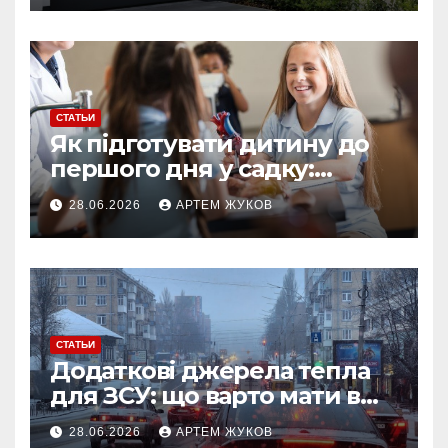
СТАТЬИ
Як підготувати дитину до
першого дня у садку:
простий план для батьків
28.06.2026
АРТЕМ ЖУКОВ
СТАТЬИ
Додаткові джерела тепла
для ЗСУ: що варто мати в
польових умовах взимку
28.06.2026
АРТЕМ ЖУКОВ