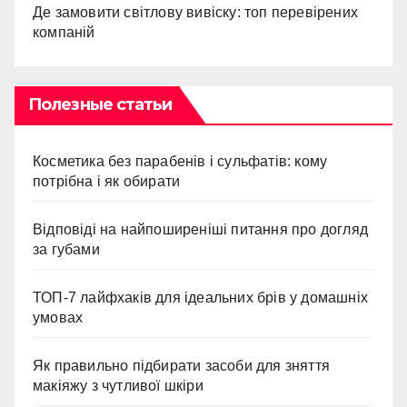
Де замовити світлову вивіску: топ перевірених
компаній
Полезные статьи
Косметика без парабенів і сульфатів: кому
потрібна і як обирати
Відповіді на найпоширеніші питання про догляд
за губами
ТОП-7 лайфхаків для ідеальних брів у домашніх
умовах
Як правильно підбирати засоби для зняття
макіяжу з чутливої шкіри