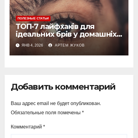
ПОЛЕЗНЫЕ СТАТЬИ
ТОП-7 лайфхаків для
ідеальних брів у домашніх
умовах
ЯНВ 4, 2026
АРТЕМ ЖУКОВ
Добавить комментарий
Ваш адрес email не будет опубликован.
Обязательные поля помечены
*
Комментарий
*