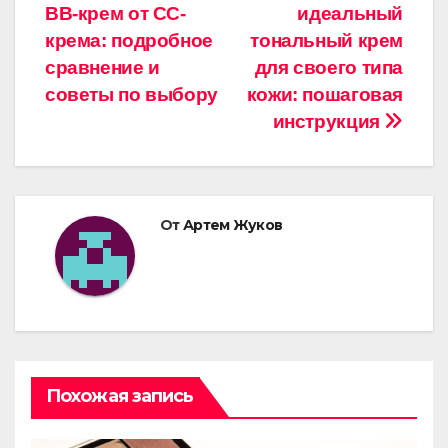
BB-крем от CC-
идеальный
по
крема: подробное
тональный крем
записям
сравнение и
для своего типа
советы по выбору
кожи: пошаговая
инструкция
От
Артем Жуков
Похожая запись