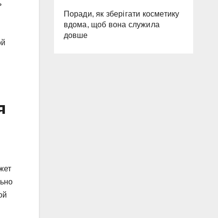
ь
Поради, як зберігати косметику
вдома, щоб вона служила
довше
ой
я
жет
льно
ой