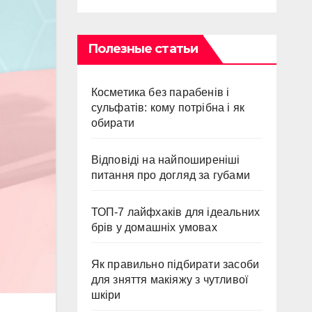
Полезные статьи
Косметика без парабенів і
сульфатів: кому потрібна і як
обирати
Відповіді на найпоширеніші
питання про догляд за губами
ТОП-7 лайфхаків для ідеальних
брів у домашніх умовах
Як правильно підбирати засоби
для зняття макіяжу з чутливої
шкіри