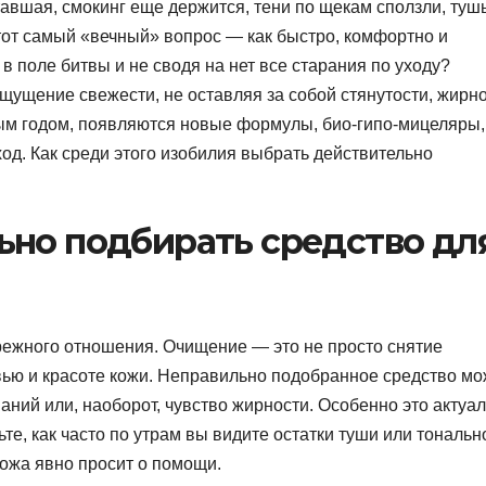
авшая, смокинг еще держится, тени по щекам сползли, туш
 тот самый «вечный» вопрос — как быстро, комфортно и
в поле битвы и не сводя на нет все старания по уходу?
ущение свежести, не оставляя за собой стянутости, жирн
дым годом, появляются новые формулы, био-гипо-мицеляры,
ход. Как среди этого изобилия выбрать действительно
ьно подбирать средство дл
ережного отношения. Очищение — это не просто снятие
вью и красоте кожи. Неправильно подобранное средство мо
ний или, наоборот, чувство жирности. Особенно это актуа
ьте, как часто по утрам вы видите остатки туши или тональн
кожа явно просит о помощи.