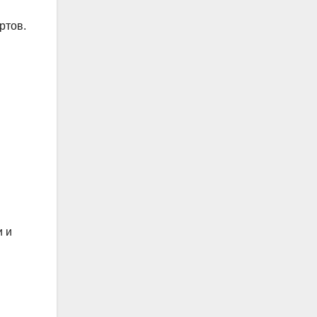
ртов.
и и