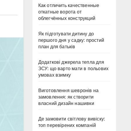
Как отличить качественные
откатные ворота от
облегчённых конструкций
Як підготувати дитину до
першого дня у садку: простий
план для батьків
Додаткові джерела тепла для
ЗСУ: що варто мати в польових
умовах взимку
Виготовлення шевронів на
замовлення: як створити
власний дизайн нашивки
Де замовити світлову вивіску:
топ перевірених компаній