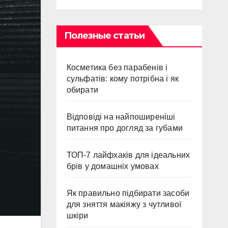
Полезные статьи
Косметика без парабенів і
сульфатів: кому потрібна і як
обирати
Відповіді на найпоширеніші
питання про догляд за губами
ТОП-7 лайфхаків для ідеальних
брів у домашніх умовах
Як правильно підбирати засоби
для зняття макіяжу з чутливої
шкіри