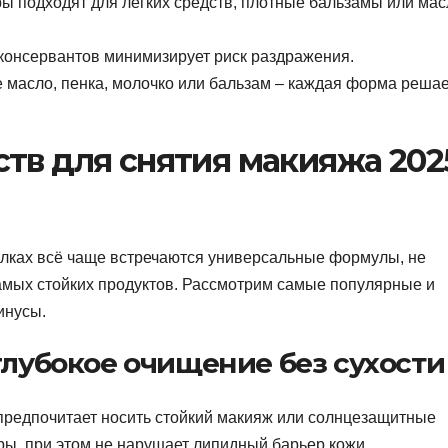
ы подходят для легких средств, плотные бальзамы или мас
 консервантов минимизирует риск раздражения.
 масло, пенка, молочко или бальзам – каждая форма решае
тв для снятия макияжа 202
полках всё чаще встречаются универсальные формулы, не
амых стойких продуктов. Рассмотрим самые популярные и
инусы.
глубокое очищение без сухости
 предпочитает носить стойкий макияж или солнцезащитные
уры, при этом не нарушает липидный барьер кожи.