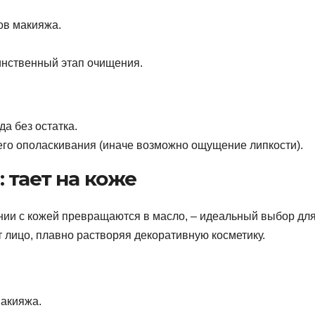
ов макияжа.
инственный этап очищения.
а без остатка.
о ополаскивания (иначе возможно ощущение липкости).
 тает на коже
нии с кожей превращаются в масло, – идеальный выбор дл
 лицо, плавно растворяя декоративную косметику.
макияжа.