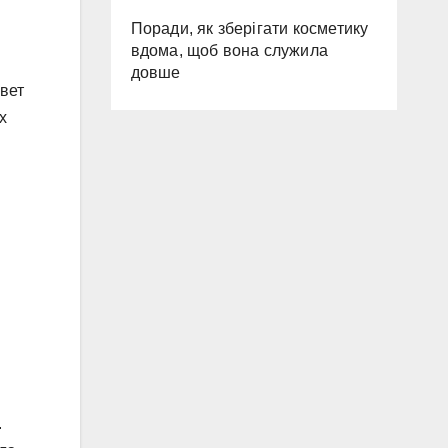
Поради, як зберігати косметику
вдома, щоб вона служила
довше
вет
х
.