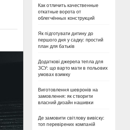
Как отличить качественные
откатные ворота от
облегчённых конструкций
Як підготувати дитину до
першого дня у садку: простий
план для батьків
Додаткові джерела тепла для
ЗСУ: що варто мати в польових
умовах взимку
Виготовлення шевронів на
замовлення: як створити
власний дизайн нашивки
Де замовити світлову вивіску:
топ перевірених компаній