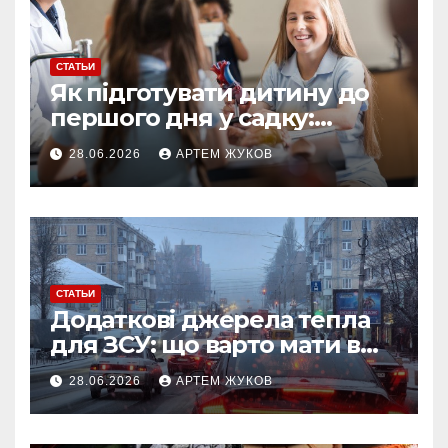
СТАТЬИ
Як підготувати дитину до
першого дня у садку:
простий план для батьків
28.06.2026
АРТЕМ ЖУКОВ
СТАТЬИ
Додаткові джерела тепла
для ЗСУ: що варто мати в
польових умовах взимку
28.06.2026
АРТЕМ ЖУКОВ