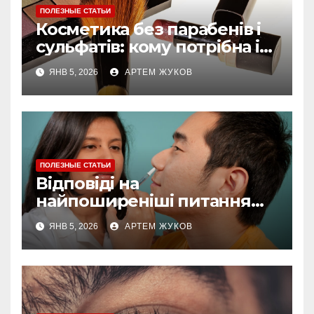
ПОЛЕЗНЫЕ СТАТЬИ
Косметика без парабенів і
сульфатів: кому потрібна і
як обирати
ЯНВ 5, 2026
АРТЕМ ЖУКОВ
ПОЛЕЗНЫЕ СТАТЬИ
Відповіді на
найпоширеніші питання
про догляд за губами
ЯНВ 5, 2026
АРТЕМ ЖУКОВ