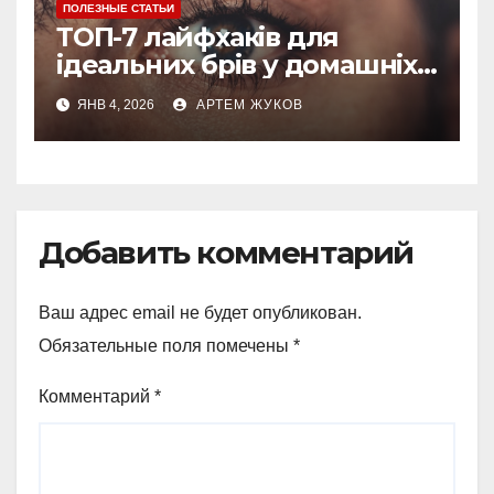
ПОЛЕЗНЫЕ СТАТЬИ
ТОП-7 лайфхаків для
ідеальних брів у домашніх
умовах
ЯНВ 4, 2026
АРТЕМ ЖУКОВ
Добавить комментарий
Ваш адрес email не будет опубликован.
Обязательные поля помечены
*
Комментарий
*