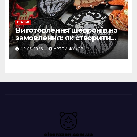
СТАТЬИ
Виготовлення шевронів на
замовлення: як створити
власний дизайн нашивки
10.05.2026
АРТЕМ ЖУКОВ