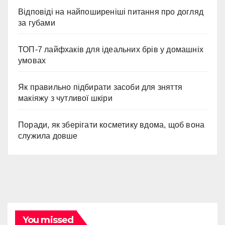
Відповіді на найпоширеніші питання про догляд
за губами
ТОП-7 лайфхаків для ідеальних брів у домашніх
умовах
Як правильно підбирати засоби для зняття
макіяжу з чутливої шкіри
Поради, як зберігати косметику вдома, щоб вона
служила довше
You missed