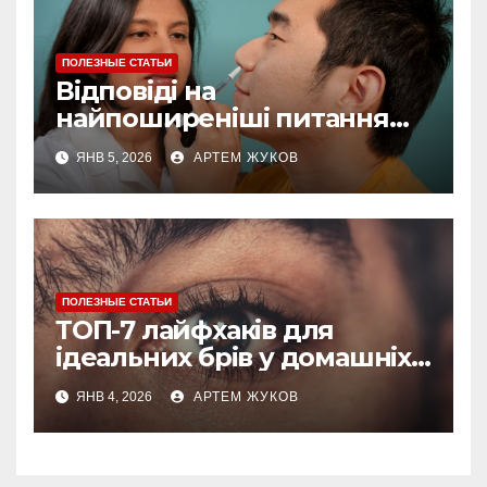
ПОЛЕЗНЫЕ СТАТЬИ
Відповіді на
найпоширеніші питання
про догляд за губами
ЯНВ 5, 2026
АРТЕМ ЖУКОВ
ПОЛЕЗНЫЕ СТАТЬИ
ТОП-7 лайфхаків для
ідеальних брів у домашніх
умовах
ЯНВ 4, 2026
АРТЕМ ЖУКОВ