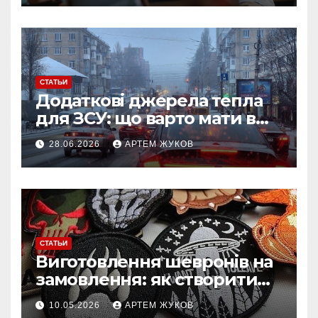
СТАТЬИ
Додаткові джерела тепла
для ЗСУ: що варто мати в
польових умовах взимку
28.06.2026
АРТЕМ ЖУКОВ
СТАТЬИ
Виготовлення шевронів на
замовлення: як створити
власний дизайн нашивки
10.05.2026
АРТЕМ ЖУКОВ