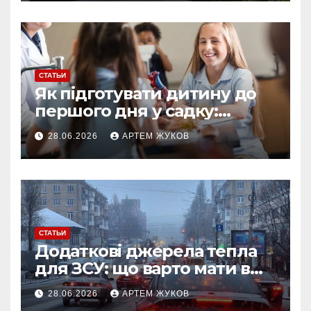
СТАТЬИ
Як підготувати дитину до
першого дня у садку:
простий план для батьків
28.06.2026
АРТЕМ ЖУКОВ
СТАТЬИ
Додаткові джерела тепла
для ЗСУ: що варто мати в
польових умовах взимку
28.06.2026
АРТЕМ ЖУКОВ