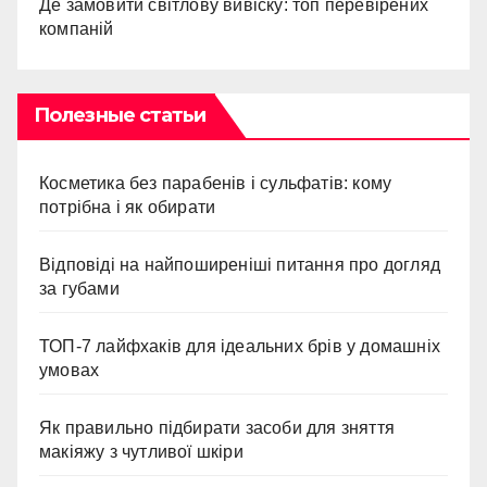
Де замовити світлову вивіску: топ перевірених
компаній
Полезные статьи
Косметика без парабенів і сульфатів: кому
потрібна і як обирати
Відповіді на найпоширеніші питання про догляд
за губами
ТОП-7 лайфхаків для ідеальних брів у домашніх
умовах
Як правильно підбирати засоби для зняття
макіяжу з чутливої шкіри