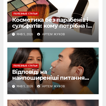
ПОЛЕЗНЫЕ СТАТЬИ
Косметика без парабенів і
сульфатів: кому потрібна і
як обирати
ЯНВ 5, 2026
АРТЕМ ЖУКОВ
ПОЛЕЗНЫЕ СТАТЬИ
Відповіді на
найпоширеніші питання
про догляд за губами
ЯНВ 5, 2026
АРТЕМ ЖУКОВ