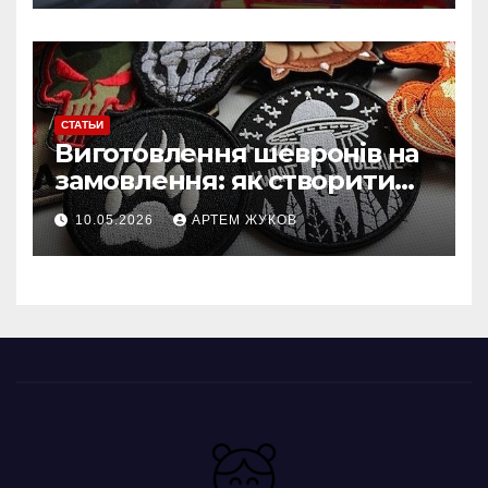
СТАТЬИ
Виготовлення шевронів на
замовлення: як створити
власний дизайн нашивки
10.05.2026
АРТЕМ ЖУКОВ