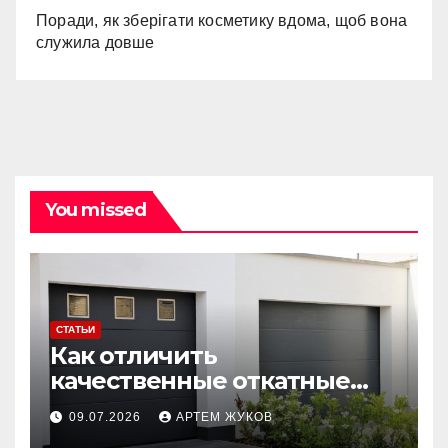
Поради, як зберігати косметику вдома, щоб вона
служила довше
You missed
СТАТЬИ
Как отличить
качественные откатные
ворота от облегчённых
09.07.2026
АРТЕМ ЖУКОВ
конструкций