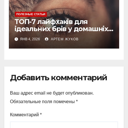
ПОЛЕЗНЫЕ СТАТЬИ
ТОП-7 лайфхаків для
ідеальних брів у домашніх
умовах
ЯНВ 4, 2026
АРТЕМ ЖУКОВ
Добавить комментарий
Ваш адрес email не будет опубликован.
Обязательные поля помечены
*
Комментарий
*