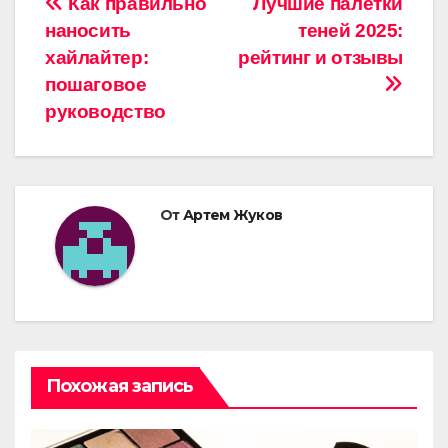
Навигация
Как правильно
Лучшие палетки
наносить
теней 2025:
по
хайлайтер:
рейтинг и отзывы
записям
пошаговое
руководство
От
Артем Жуков
Похожая запись