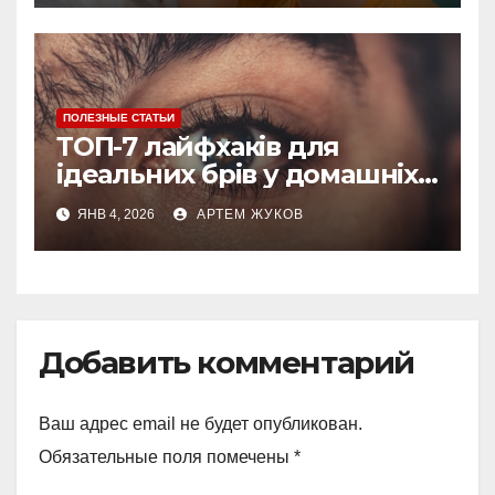
ПОЛЕЗНЫЕ СТАТЬИ
ТОП-7 лайфхаків для
ідеальних брів у домашніх
умовах
ЯНВ 4, 2026
АРТЕМ ЖУКОВ
Добавить комментарий
Ваш адрес email не будет опубликован.
Обязательные поля помечены
*