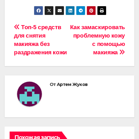
Навигация
Топ-5 средств
Как замаскировать
для снятия
проблемную кожу
по
макияжа без
с помощью
записям
раздражения кожи
макияжа
От
Артем Жуков
Похожая запись