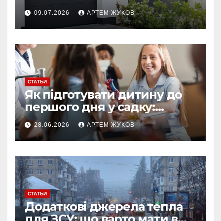
ворота от облегчённых
09.07.2026
АРТЕМ ЖУКОВ
конструкций
СТАТЬИ
Як підготувати дитину до
першого дня у садку:
простий план для батьків
28.06.2026
АРТЕМ ЖУКОВ
СТАТЬИ
Додаткові джерела тепла
для ЗСУ: що варто мати в