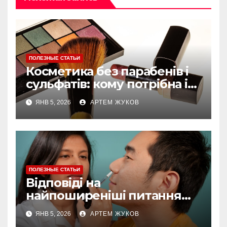
ПОЛЕЗНЫЕ СТАТЬИ
Косметика без парабенів і
сульфатів: кому потрібна і
як обирати
ЯНВ 5, 2026
АРТЕМ ЖУКОВ
ПОЛЕЗНЫЕ СТАТЬИ
Відповіді на
найпоширеніші питання
про догляд за губами
ЯНВ 5, 2026
АРТЕМ ЖУКОВ