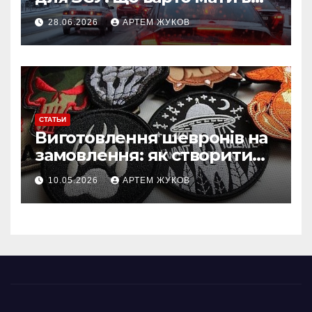
польових умовах взимку
28.06.2026
АРТЕМ ЖУКОВ
СТАТЬИ
Виготовлення шевронів на
замовлення: як створити
власний дизайн нашивки
10.05.2026
АРТЕМ ЖУКОВ