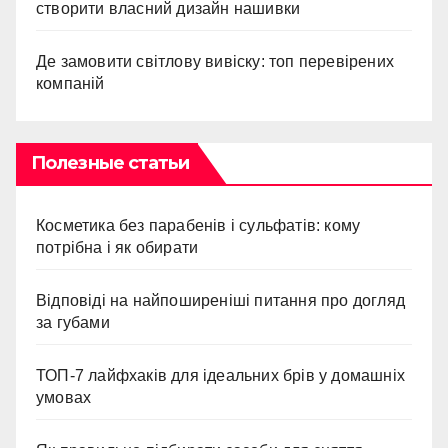
створити власний дизайн нашивки
Де замовити світлову вивіску: топ перевірених
компаній
Полезные статьи
Косметика без парабенів і сульфатів: кому
потрібна і як обирати
Відповіді на найпоширеніші питання про догляд
за губами
ТОП-7 лайфхаків для ідеальних брів у домашніх
умовах