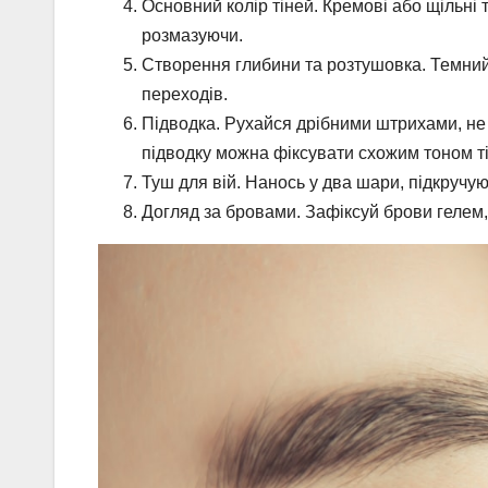
Основний колір тіней. Кремові або щільні 
розмазуючи.
Створення глибини та розтушовка. Темний 
переходів.
Підводка. Рухайся дрібними штрихами, не 
підводку можна фіксувати схожим тоном т
Туш для вій. Нанось у два шари, підкручуюч
Догляд за бровами. Зафіксуй брови геле