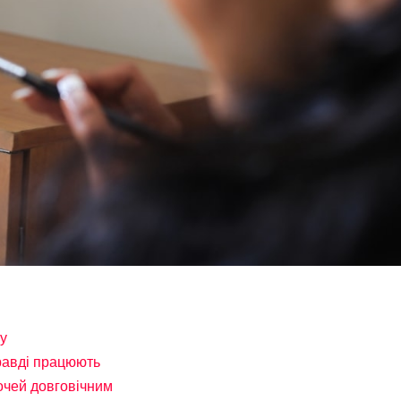
жу
правді працюють
 очей довговічним