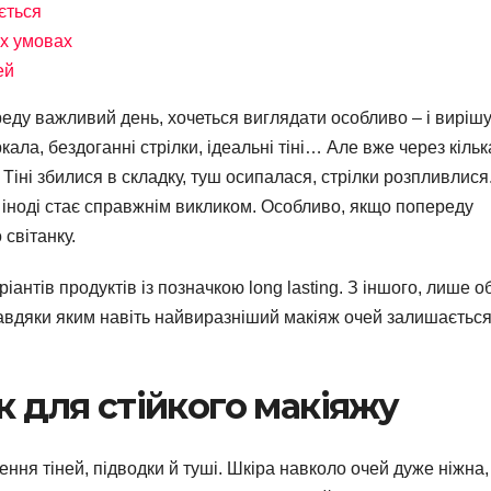
ється
их умовах
ей
реду важливий день, хочеться виглядати особливо – і виріш
ала, бездоганні стрілки, ідеальні тіні… Але вже через кільк
. Тіні збилися в складку, туш осипалася, стрілки розпливлися
 іноді стає справжнім викликом. Особливо, якщо попереду
 світанку.
ріантів продуктів із позначкою long lasting. З іншого, лише о
завдяки яким навіть найвиразніший макіяж очей залишаєтьс
к для стійкого макіяжу
ння тіней, підводки й туші. Шкіра навколо очей дуже ніжна,