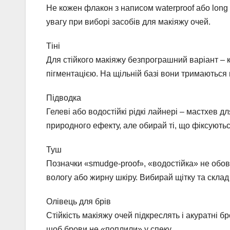
Не кожен флакон з написом waterproof або long 
увагу при виборі засобів для макіяжу очей.
Тіні
Для стійкого макіяжу безпрограшний варіант – к
пігментацією. На щільній базі вони тримаються 
Підводка
Гелеві або водостійкі рідкі лайнері – мастхев д
природного ефекту, але обирай ті, що фіксуютьс
Туш
Позначки «smudge-proof», «водостійка» не обов
вологу або жирну шкіру. Вибирай щітку та склад
Олівець для брів
Стійкість макіяжу очей підкреслять і акуратні бр
щоб брови не «поплили» у спеку.