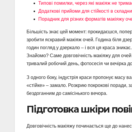
Типові помилки, через які макіяж не трима
Додаткові прийоми для стійкості в складн
Порадник для різних форматів макіяжу оч
Більшість знає цей момент: прокидаєшся, попе
зробити яскравий макіяж очей. Година біля дзерк
годин погляд у дзеркало – і вся ця краса зникає
Знайомо? Саме довговічність макіяжу для очей
тривалий робочий день, фотосесія чи вечірка до
З одного боку, індустрія краси пропонує масу ва
«стійке» – замало. Розкрию покрокові поради, 
бездоганним до самісінького вечора.
Підготовка шкіри пові
Довговічність макіяжу починається ще до нанесе