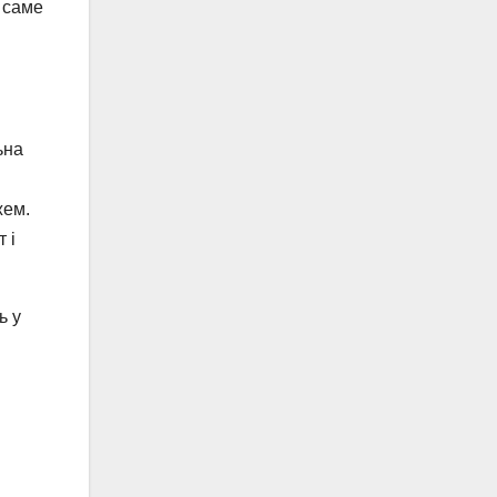
 саме
ьна
жем.
 і
ь у