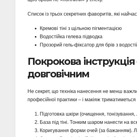
Список із трьох секретних фаворитів, які найчаст
Кремові тіні з щільною пігментацією
Водостійка гелева підводка
Прозорий гель-фіксатор для брів з водост
Покрокова інструкція 
довговічним
Не секрет, що техніка нанесення не менш важлив
професійної практики – і макіяж триматиметься 
Підготовка шкіри (очищення, тонізування,
База під тіні. Тонким шаром нанести на вс
Коригування форми очей (за бажанням). Л