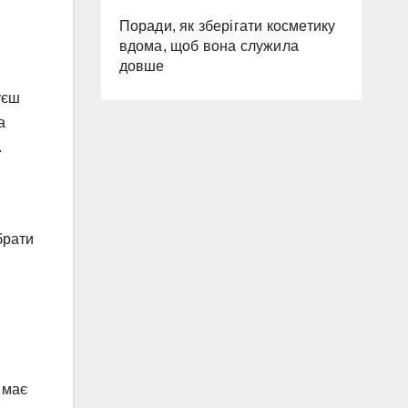
Поради, як зберігати косметику
вдома, щоб вона служила
довше
уєш
а
.
брати
я
 має