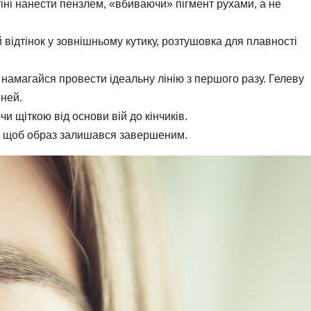
тіні нанести пензлем, «вбиваючи» пігмент рухами, а не
відтінок у зовнішньому кутику, розтушовка для плавності
намагайся провести ідеальну лінію з першого разу. Гелеву
іней.
и щіткою від основи вій до кінчиків.
м, щоб образ залишався завершеним.