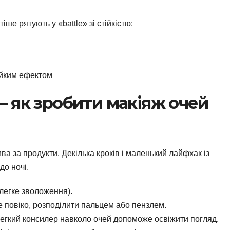
іше рятують у «battle» зі стійкістю:
ійким ефектом
– як зробити макіяж очей
а за продукти. Декілька кроків і маленький лайфхак із
до ночі.
 легке зволоження).
е повіко, розподілити пальцем або пензлем.
егкий консилер навколо очей допоможе освіжити погляд.