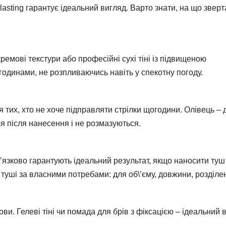
lasting гарантує ідеальний вигляд. Варто знати, на що зверт
ремові текстури або професійні сухі тіні із підвищеною
годинами, не розпливаючись навіть у спекотну погоду.
ля тих, хто не хоче підправляти стрілки щогодини. Олівець – 
я після нанесення і не розмазуються.
’язково гарантують ідеальний результат, якщо наносити туш
 туші за власними потребами: для об\’єму, довжини, розділе
ови. Гелеві тіні чи помада для брів з фіксацією – ідеальний в