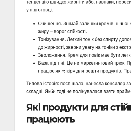
тенденцію швидко жирніти або, навпаки, переси
у підготовці.
Очищення. Знімай залишки кремів, нічної к
жиру – ворог стійкості.
Тонізування. Легкий тонік без спирту доп
до жирності, зверни увагу на тоніки з екс
Зволоження. Крем для повік має бути легк
База під тіні. Це не маркетинговий трюк. П
працює як «якір» для решти продуктів. Пра
Типова історія: поспішала, нанесла консилер зам
складці. Якби тоді не полінувалася взяти прайм
Які продукти для стій
працюють