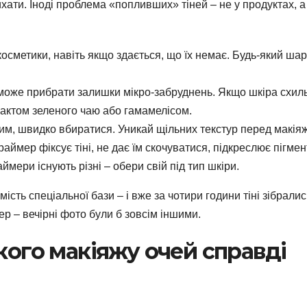
хати. Іноді проблема «попливших» тіней – не у продуктах, а
осметики, навіть якщо здається, що їх немає. Будь-який шар
оможе прибрати залишки мікро-забруднень. Якщо шкіра схил
трактом зеленого чаю або гамамелісом.
им, швидко вбиратися. Уникай щільних текстур перед макія
раймер фіксує тіні, не дає їм скочуватися, підкреслює пігмент
ймери існують різні – обери свій під тип шкіри.
ість спеціальної бази – і вже за чотири години тіні зібралис
ер – вечірні фото були б зовсім іншими.
кого макіяжу очей справді