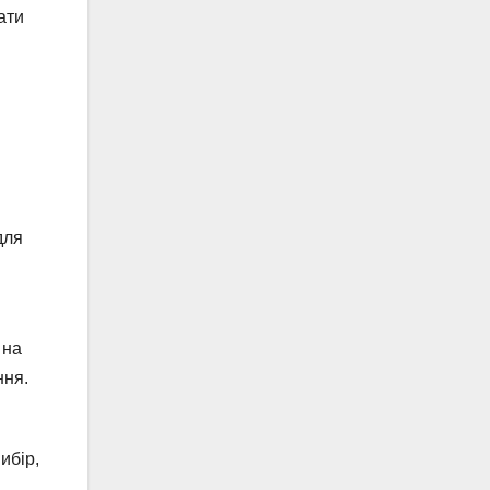
ати
для
 на
ння.
ибір,