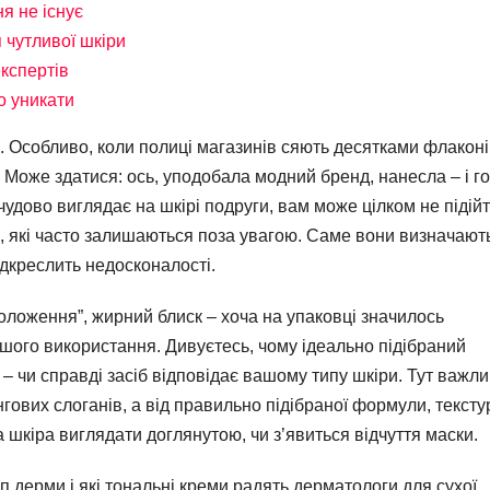
я не існує
 чутливої шкіри
експертів
о уникати
. Особливо, коли полиці магазинів сяють десятками флакон
к. Може здатися: ось, уподобала модний бренд, нанесла – і г
чудово виглядає на шкірі подруги, вам може цілком не підійт
и, які часто залишаються поза увагою. Саме вони визначають
дкреслить недосконалості.
зволоження”, жирний блиск – хоча на упаковці значилось
шого використання. Дивуєтесь, чому ідеально підібраний
 – чи справді засіб відповідає вашому типу шкіри. Тут важл
гових слоганів, а від правильно підібраної формули, текстур
а шкіра виглядати доглянутою, чи з’явиться відчуття маски.
п дерми і які тональні креми радять дерматологи для сухої,