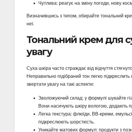
Чутлива: реагує на зміну погоди, нову кос
Визначившись з типом, обирайте тональний крем
неї.
Тональний крем для су
увагу
Суха шкіра часто страждає від відчуття стягнут
Неправильно підібраний тон легко підкреслить
звертати увагу на такі аспекти:
Зволожуючий склад: у формулі шукайте гіа
Вони насичують шкіру вологою, додають п
Легка текстура: флюїди, ВВ-креми, емульс
підкреслюють шорсткість.
Уникайте матових формул: продукти з позна