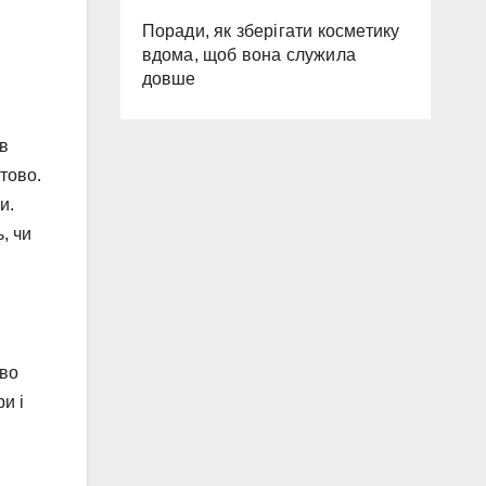
Поради, як зберігати косметику
вдома, щоб вона служила
довше
ів
отово.
и.
, чи
иво
и і