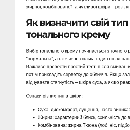
жирної, комбінованої та чутливої шкіри – розгл
Як визначити свій ти
тонального крему
Вибір тонального крему починається з точного 
“нормальна”, а вже через кілька годин після нан
Важливо провести простий тест: після вмивання
потім прикладіть серветку до обличчя. Якщо з
відчуваєте стягнутість – шкіра суха, а якщо ре
Ознаки різних типів шкіри:
Суха: дискомфорт, лущення, часто виника
Жирна: характерний блиск, схильність до 
Комбінована: жирна Т-зона (лоб, ніс, підб