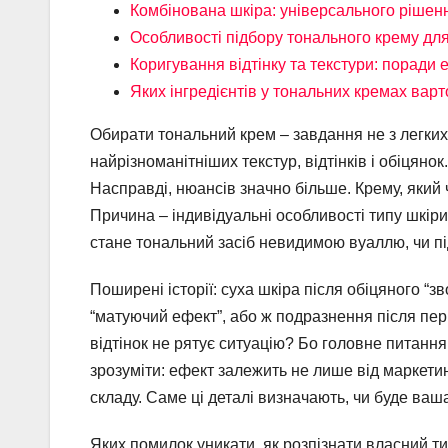
Комбінована шкіра: універсального рішенн
Особливості підбору тонального крему для
Коригування відтінку та текстури: поради 
Яких інгредієнтів у тональних кремах варт
Обирати тональний крем – завдання не з легких
найрізноманітніших текстур, відтінків і обіцяно
Насправді, нюансів значно більше. Крему, який 
Причина – індивідуальні особливості типу шкір
стане тональний засіб невидимою вуаллю, чи пі
Поширені історії: суха шкіра після обіцяного “
“матуючий ефект”, або ж подразнення після пер
відтінок не рятує ситуацію? Бо головне питання
зрозуміти: ефект залежить не лише від маркетин
складу. Саме ці деталі визначають, чи буде ваш
Яких помилок уникати, як розпізнати власний ти