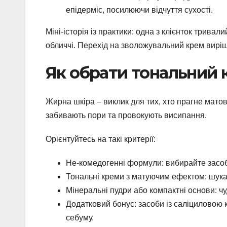
епідерміс, посилюючи відчуття сухості.
Міні-історія із практики: одна з клієнток тривал
обличчі. Перехід на зволожувальний крем виріш
Як обрати тональний 
Жирна шкіра – виклик для тих, хто прагне матово
забивають пори та провокують висипання.
Орієнтуйтесь на такі критерії:
Не-комедогенні формули: вибирайте засоб
Тональні креми з матуючим ефектом: шукайте с
Мінеральні пудри або компактні основи: чу
Додатковий бонус: засоби із саліциловою
себуму.