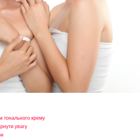
ом тонального крему
ернути увагу
ри