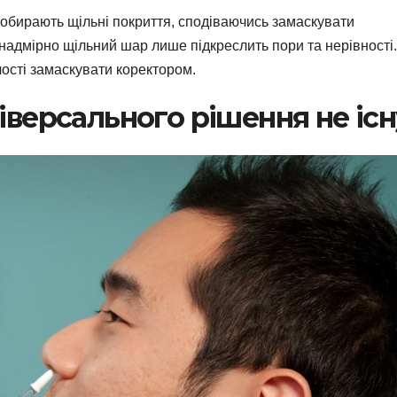
 обирають щільні покриття, сподіваючись замаскувати
надмірно щільний шар лише підкреслить пори та нерівності.
лості замаскувати коректором.
іверсального рішення не іс