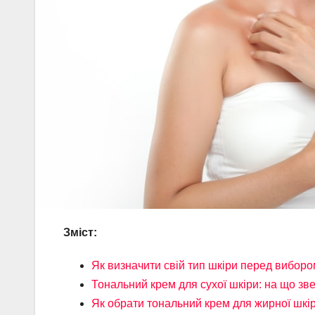
Зміст:
Як визначити свій тип шкіри перед вибор
Тональний крем для сухої шкіри: на що зв
Як обрати тональний крем для жирної шкі