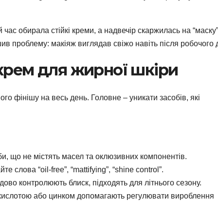
ий час обирала стійкі креми, а надвечір скаржилась на “маску
ив проблему: макіяж виглядав свіжо навіть після робочого 
крем для жирної шкіри
го фінішу на весь день. Головне – уникати засобів, які
и, що не містять масел та оклюзивних компонентів.
лова “oil-free”, “mattifying”, “shine control”.
дово контролюють блиск, підходять для літнього сезону.
 кислотою або цинком допомагають регулювати вироблення