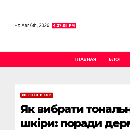
Skip
to
content
Чт. Авг 6th, 2026
4:37:06 PM
ГЛАВНАЯ
БЛОГ
ПОЛЕЗНЫЕ СТАТЬИ
Як вибрати тональн
шкіри: поради дер