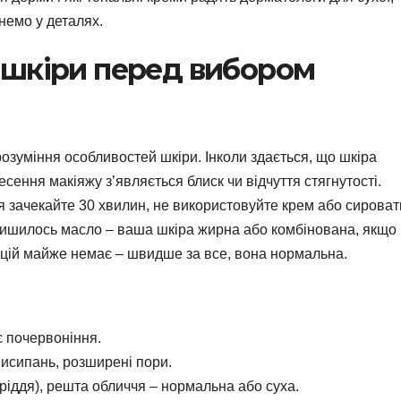
янемо у деталях.
п шкіри перед вибором
розуміння особливостей шкіри. Інколи здається, що шкіра
есення макіяжу з’являється блиск чи відчуття стягнутості.
 зачекайте 30 хвилин, не використовуйте крем або сироватк
алишилось масло – ваша шкіра жирна або комбінована, якщо
акцій майже немає – швидше за все, вона нормальна.
є почервоніння.
висипань, розширені пори.
оріддя), решта обличчя – нормальна або суха.