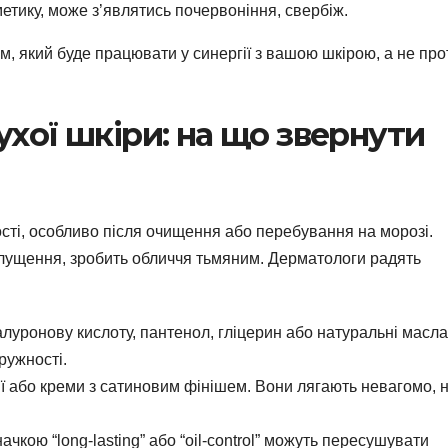
метику, може з’являтись почервоніння, свербіж.
, який буде працювати у синергії з вашою шкірою, а не про
хої шкіри: на що звернути
ості, особливо після очищення або перебування на морозі.
 лущення, зробить обличчя тьмяним. Дерматологи радять
луронову кислоту, пантенол, гліцерин або натуральні масла
ружності.
ії або креми з сатиновим фінішем. Вони лягають невагомо, 
чкою “long-lasting” або “oil-control” можуть пересушувати