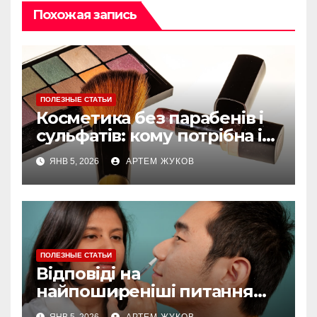
Похожая запись
ПОЛЕЗНЫЕ СТАТЬИ
Косметика без парабенів і
сульфатів: кому потрібна і
як обирати
ЯНВ 5, 2026
АРТЕМ ЖУКОВ
ПОЛЕЗНЫЕ СТАТЬИ
Відповіді на
найпоширеніші питання
про догляд за губами
ЯНВ 5, 2026
АРТЕМ ЖУКОВ