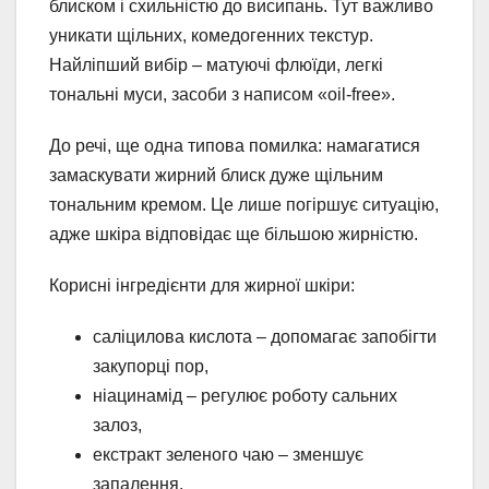
блиском і схильністю до висипань. Тут важливо
уникати щільних, комедогенних текстур.
Найліпший вибір – матуючі флюїди, легкі
тональні муси, засоби з написом «oil-free».
До речі, ще одна типова помилка: намагатися
замаскувати жирний блиск дуже щільним
тональним кремом. Це лише погіршує ситуацію,
адже шкіра відповідає ще більшою жирністю.
Корисні інгредієнти для жирної шкіри:
саліцилова кислота – допомагає запобігти
закупорці пор,
ніацинамід – регулює роботу сальних
залоз,
екстракт зеленого чаю – зменшує
запалення.