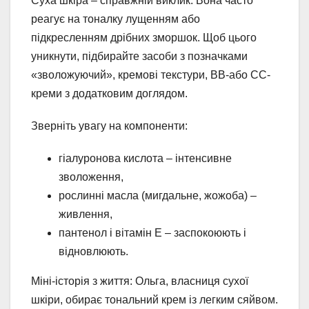
Суха шкіра – справжній виклик. Вона часто
реагує на тоналку лущенням або
підкресленням дрібних зморшок. Щоб цього
уникнути, підбирайте засоби з позначками
«зволожуючий», кремові текстури, BB-або CC-
креми з додатковим доглядом.
Зверніть увагу на компоненти:
гіалуронова кислота – інтенсивне
зволоження,
рослинні масла (мигдальне, жожоба) –
живлення,
пантенол і вітамін Е – заспокоюють і
відновлюють.
Міні-історія з життя: Ольга, власниця сухої
шкіри, обирає тональний крем із легким сяйвом.