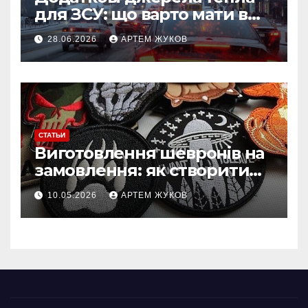
для ЗСУ: що варто мати в
польових умовах взимку
28.06.2026
АРТЕМ ЖУКОВ
СТАТЬИ
Виготовлення шевронів на
замовлення: як створити
власний дизайн нашивки
10.05.2026
АРТЕМ ЖУКОВ