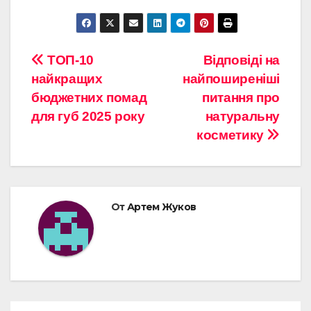
Навигация
ТОП-10
Відповіді на
найкращих
найпоширеніші
по
бюджетних помад
питання про
записям
для губ 2025 року
натуральну
косметику
От
Артем Жуков