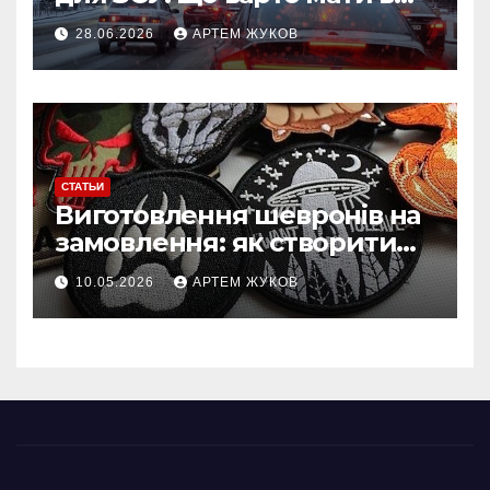
польових умовах взимку
28.06.2026
АРТЕМ ЖУКОВ
СТАТЬИ
Виготовлення шевронів на
замовлення: як створити
власний дизайн нашивки
10.05.2026
АРТЕМ ЖУКОВ