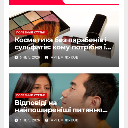
ПОЛЕЗНЫЕ СТАТЬИ
Косметика без парабенів і
сульфатів: кому потрібна і
як обирати
ЯНВ 5, 2026
АРТЕМ ЖУКОВ
ПОЛЕЗНЫЕ СТАТЬИ
Відповіді на
найпоширеніші питання
про догляд за губами
ЯНВ 5, 2026
АРТЕМ ЖУКОВ