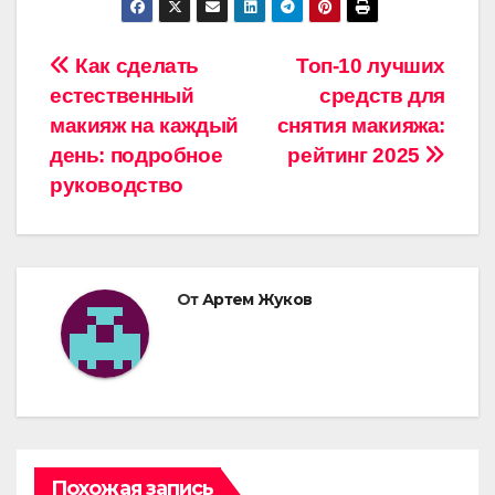
Навигация
Как сделать
Топ-10 лучших
естественный
средств для
по
макияж на каждый
снятия макияжа:
записям
день: подробное
рейтинг 2025
руководство
От
Артем Жуков
Похожая запись