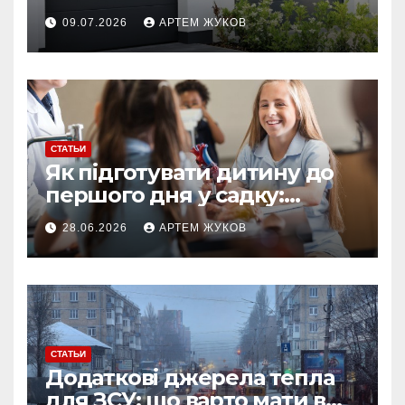
ворота от облегчённых
09.07.2026
АРТЕМ ЖУКОВ
конструкций
СТАТЬИ
Як підготувати дитину до
першого дня у садку:
простий план для батьків
28.06.2026
АРТЕМ ЖУКОВ
СТАТЬИ
Додаткові джерела тепла
для ЗСУ: що варто мати в