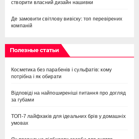
створити власний дизайн нашивки
Де замовити світлову вивіску: топ перевірених
компаній
Полезные статьи
Косметика без парабенів і сульфатів: кому
потрібна і як обирати
Відповіді на найпоширеніші питання про догляд
за губами
ТОП-7 лайфхаків для ідеальних брів у домашніх
умовах