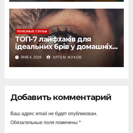
ПОЛЕЗНЫЕ СТАТЬИ
ТОП-7 лайфхаків для
ідеальних брів у домашніх
умовах
ЯНВ 4, 2026
АРТЕМ ЖУКОВ
Добавить комментарий
Ваш адрес email не будет опубликован.
Обязательные поля помечены
*