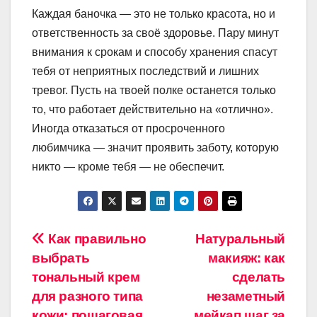
Каждая баночка — это не только красота, но и
ответственность за своё здоровье. Пару минут
внимания к срокам и способу хранения спасут
тебя от неприятных последствий и лишних
тревог. Пусть на твоей полке останется только
то, что работает действительно на «отлично».
Иногда отказаться от просроченного
любимчика — значит проявить заботу, которую
никто — кроме тебя — не обеспечит.
Навигация
Как правильно
Натуральный
выбрать
макияж: как
по
тональный крем
сделать
записям
для разного типа
незаметный
кожи: пошаговая
мейкап шаг за