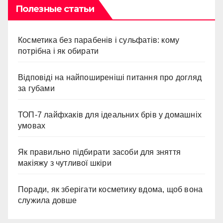
Полезные статьи
Косметика без парабенів і сульфатів: кому
потрібна і як обирати
Відповіді на найпоширеніші питання про догляд
за губами
ТОП-7 лайфхаків для ідеальних брів у домашніх
умовах
Як правильно підбирати засоби для зняття
макіяжу з чутливої шкіри
Поради, як зберігати косметику вдома, щоб вона
служила довше