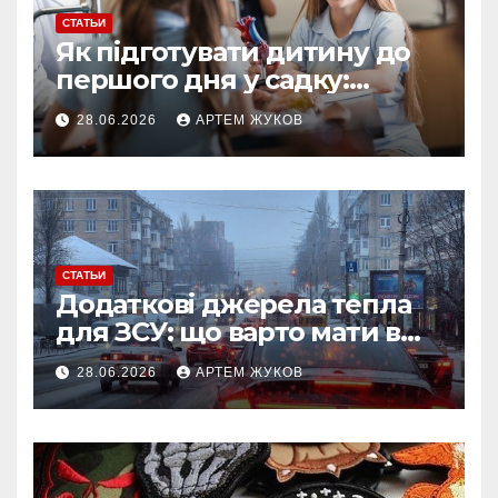
СТАТЬИ
Як підготувати дитину до
першого дня у садку:
простий план для батьків
28.06.2026
АРТЕМ ЖУКОВ
СТАТЬИ
Додаткові джерела тепла
для ЗСУ: що варто мати в
польових умовах взимку
28.06.2026
АРТЕМ ЖУКОВ