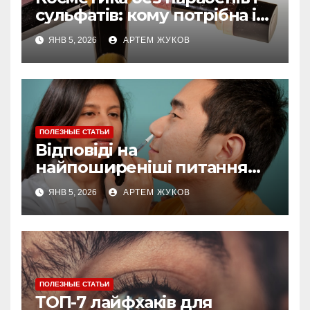
сульфатів: кому потрібна і
як обирати
ЯНВ 5, 2026
АРТЕМ ЖУКОВ
ПОЛЕЗНЫЕ СТАТЬИ
Відповіді на
найпоширеніші питання
про догляд за губами
ЯНВ 5, 2026
АРТЕМ ЖУКОВ
ПОЛЕЗНЫЕ СТАТЬИ
ТОП-7 лайфхаків для