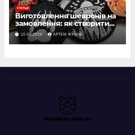
СТАТЬИ
Виготовлення шевронів на
замовлення: як створити
власний дизайн нашивки
10.05.2026
АРТЕМ ЖУКОВ