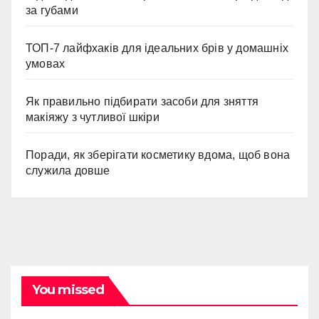
за губами
ТОП-7 лайфхаків для ідеальних брів у домашніх
умовах
Як правильно підбирати засоби для зняття
макіяжу з чутливої шкіри
Поради, як зберігати косметику вдома, щоб вона
служила довше
You missed