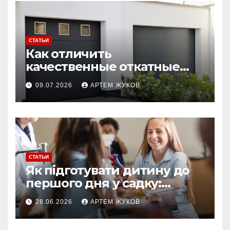
СТАТЬИ
Как отличить
качественные откатные
ворота от облегчённых
09.07.2026
АРТЕМ ЖУКОВ
конструкций
СТАТЬИ
Як підготувати дитину до
першого дня у садку:
простий план для батьків
28.06.2026
АРТЕМ ЖУКОВ