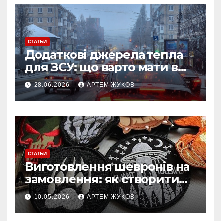
СТАТЬИ
Додаткові джерела тепла
для ЗСУ: що варто мати в
польових умовах взимку
28.06.2026
АРТЕМ ЖУКОВ
СТАТЬИ
Виготовлення шевронів на
замовлення: як створити
власний дизайн нашивки
10.05.2026
АРТЕМ ЖУКОВ