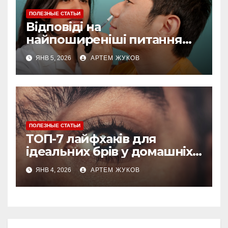
ПОЛЕЗНЫЕ СТАТЬИ
Відповіді на
найпоширеніші питання
про догляд за губами
ЯНВ 5, 2026
АРТЕМ ЖУКОВ
ПОЛЕЗНЫЕ СТАТЬИ
ТОП-7 лайфхаків для
ідеальних брів у домашніх
умовах
ЯНВ 4, 2026
АРТЕМ ЖУКОВ