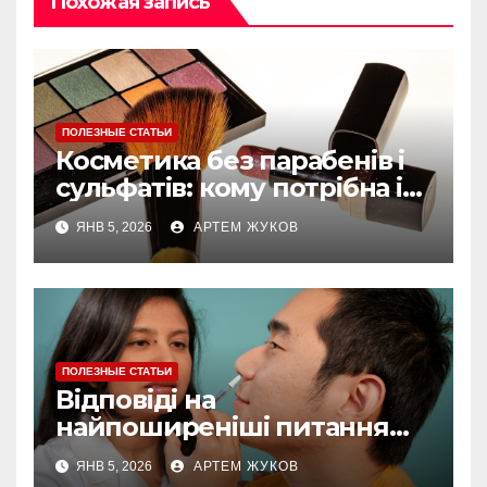
Похожая запись
ПОЛЕЗНЫЕ СТАТЬИ
Косметика без парабенів і
сульфатів: кому потрібна і
як обирати
ЯНВ 5, 2026
АРТЕМ ЖУКОВ
ПОЛЕЗНЫЕ СТАТЬИ
Відповіді на
найпоширеніші питання
про догляд за губами
ЯНВ 5, 2026
АРТЕМ ЖУКОВ