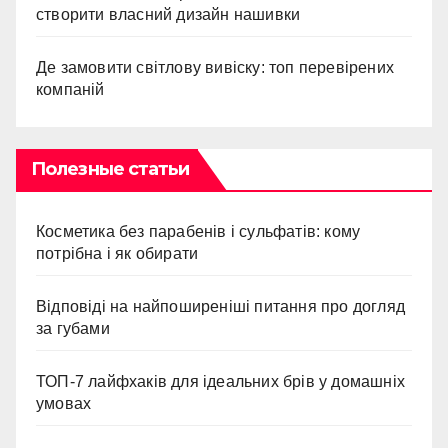
створити власний дизайн нашивки
Де замовити світлову вивіску: топ перевірених
компаній
Полезные статьи
Косметика без парабенів і сульфатів: кому
потрібна і як обирати
Відповіді на найпоширеніші питання про догляд
за губами
ТОП-7 лайфхаків для ідеальних брів у домашніх
умовах