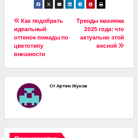
Навигация
Как подобрать
Тренды макияжа
идеальный
2025 года: что
по
оттенок помады по
актуально этой
записям
цветотипу
весной
внешности
От
Артем Жуков