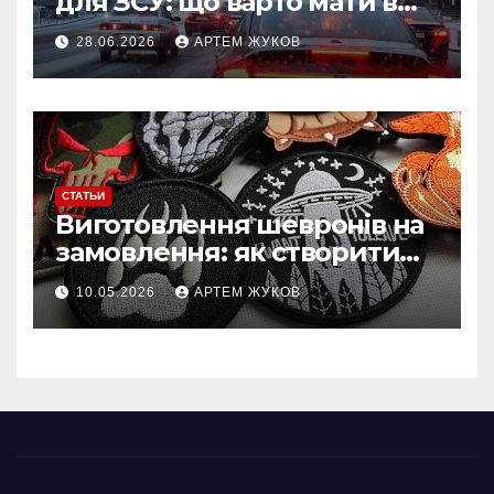
для ЗСУ: що варто мати в
польових умовах взимку
28.06.2026
АРТЕМ ЖУКОВ
СТАТЬИ
Виготовлення шевронів на
замовлення: як створити
власний дизайн нашивки
10.05.2026
АРТЕМ ЖУКОВ