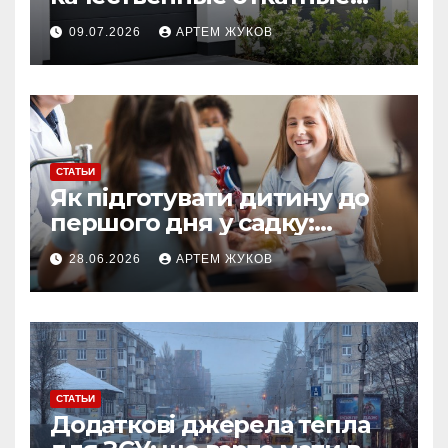
ворота от облегчённых
09.07.2026
АРТЕМ ЖУКОВ
конструкций
СТАТЬИ
Як підготувати дитину до
першого дня у садку:
простий план для батьків
28.06.2026
АРТЕМ ЖУКОВ
СТАТЬИ
Додаткові джерела тепла