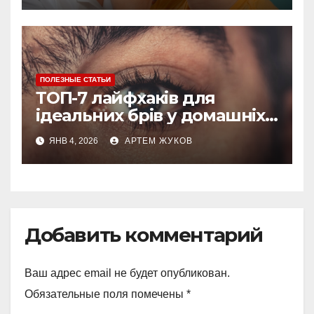
ПОЛЕЗНЫЕ СТАТЬИ
ТОП-7 лайфхаків для
ідеальних брів у домашніх
умовах
ЯНВ 4, 2026
АРТЕМ ЖУКОВ
Добавить комментарий
Ваш адрес email не будет опубликован.
Обязательные поля помечены
*