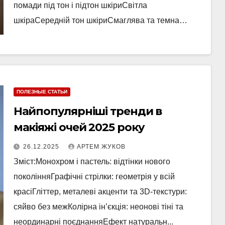
помади під тон і підтон шкіриСвітла
шкіраСередній тон шкіриСмаглява та темна…
ПОЛЕЗНЫЕ СТАТЬИ
Найпопулярніші тренди в
макіяжі очей 2025 року
26.12.2025
АРТЕМ ЖУКОВ
Зміст:Монохром і пастель: відтінки нового
поколінняГрафічні стрілки: геометрія у всій
красіГліттер, металеві акценти та 3D-текстури:
сяйво без межКолірна ін’єкція: неонові тіні та
неординарні поєднанняЕфект натуральн...