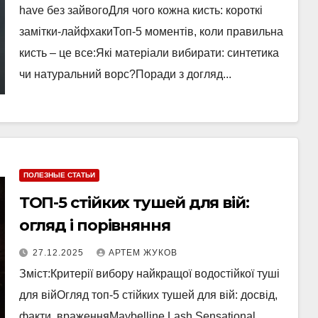
have без зайвогоДля чого кожна кисть: короткі
замітки-лайфхакиТоп-5 моментів, коли правильна
кисть – це все:Які матеріали вибирати: синтетика
чи натуральний ворс?Поради з догляд...
ПОЛЕЗНЫЕ СТАТЬИ
ТОП-5 стійких тушей для вій:
огляд і порівняння
27.12.2025
АРТЕМ ЖУКОВ
Зміст:Критерії вибору найкращої водостійкої туші
для війОгляд топ-5 стійких тушей для вій: досвід,
факти, враженняMaybelline Lash Sensational