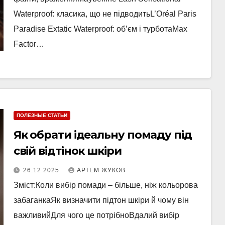
Waterproof: класика, що не підводитьL’Oréal Paris
Paradise Extatic Waterproof: об’єм і турботаMax
Factor…
ПОЛЕЗНЫЕ СТАТЬИ
Як обрати ідеальну помаду під
свій відтінок шкіри
26.12.2025
АРТЕМ ЖУКОВ
Зміст:Коли вибір помади – більше, ніж кольорова
забаганкаЯк визначити підтон шкіри й чому він
важливийДля чого це потрібноВдалий вибір