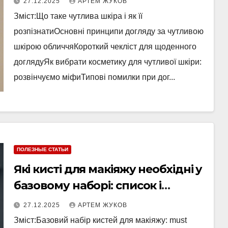
27.12.2025
АРТЕМ ЖУКОВ
Зміст:Що таке чутлива шкіра і як її
розпізнатиОсновні принципи догляду за чутливою
шкірою обличчяКороткий чекліст для щоденного
доглядуЯк вибрати косметику для чутливої шкіри:
розвінчуємо міфиТипові помилки при дог...
ПОЛЕЗНЫЕ СТАТЬИ
Які кисті для макіяжу необхідні у
базовому наборі: список і
поради з догляду
27.12.2025
АРТЕМ ЖУКОВ
Зміст:Базовий набір кистей для макіяжу: must