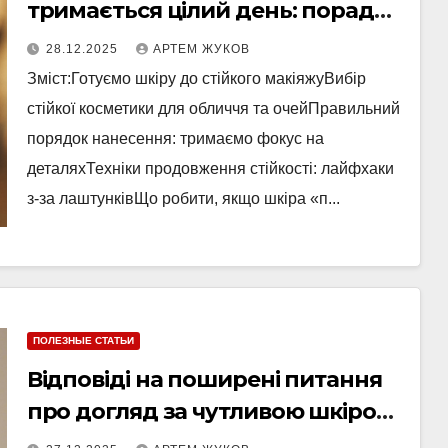
тримається цілий день: поради
від візажистів
28.12.2025
АРТЕМ ЖУКОВ
Зміст:Готуємо шкіру до стійкого макіяжуВибір
стійкої косметики для обличчя та очейПравильний
порядок нанесення: тримаємо фокус на
деталяхТехніки продовження стійкості: лайфхаки
з-за лаштунківЩо робити, якщо шкіра «п...
ПОЛЕЗНЫЕ СТАТЬИ
Відповіді на поширені питання
про догляд за чутливою шкірою
обличчя