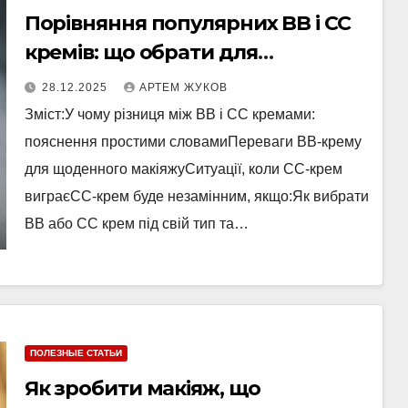
Порівняння популярних BB і CC
кремів: що обрати для
щоденного макіяжу
28.12.2025
АРТЕМ ЖУКОВ
Зміст:У чому різниця між BB і CC кремами:
пояснення простими словамиПереваги BB-крему
для щоденного макіяжуСитуації, коли CC-крем
виграєCC-крем буде незамінним, якщо:Як вибрати
BB або CC крем під свій тип та…
ПОЛЕЗНЫЕ СТАТЬИ
Як зробити макіяж, що