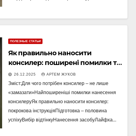
ПОЛЕЗНЫЕ СТАТЬИ
Як правильно наносити
консилер: поширені помилки та
лайфхаки
26.12.2025
АРТЕМ ЖУКОВ
Зміст:Для чого потрібен консилер – не лише
«замазати»Найпоширеніші помилки нанесення
консилеруЯк правильно наносити консилер:
покрокова інструкціяПідготовка – половина
успіхуВибір відтінкуНанесення засобуЛайфха...